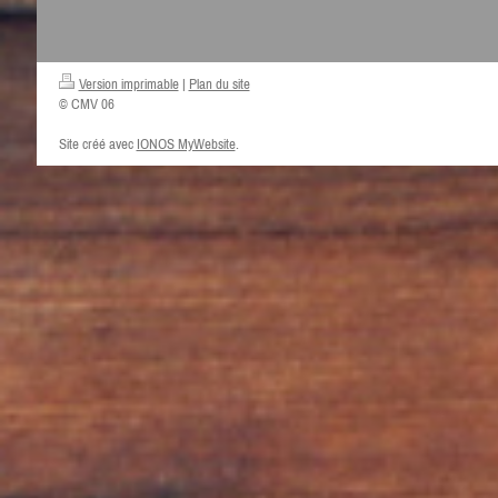
Version imprimable
|
Plan du site
© CMV 06
Site créé avec
IONOS MyWebsite
.